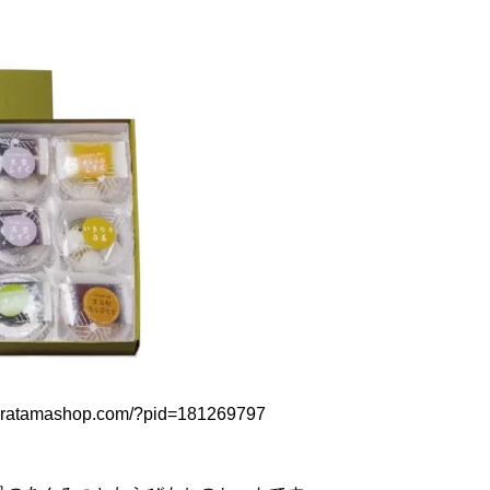
hiratamashop.com/?pid=181269797