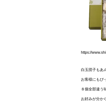
https://www.s
白玉団子もあ
お客様にもぴ
８個全部違う
お好みが分か