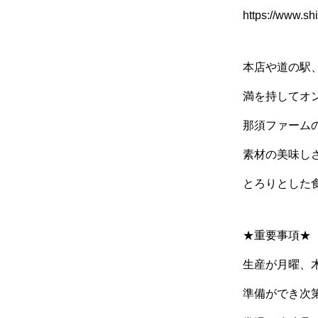
https://www.s
本店や道の駅
満を持してオ
那須ファーム
素材の美味し
とろりとした
★重要事項★
生産が月曜、
準備ができ次