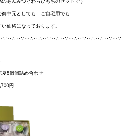
品のあんみつとわらびもちのセットです
で御中元としても、ご自宅用でも
すい価格になっております。
‥∵‥∴‥∵‥∴‥∴‥∵‥∴‥∵‥∴‥∵‥∴‥∴‥∵‥∵
4
涼夏8個個詰め合わせ
700円