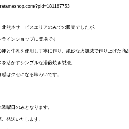
hiratamashop.com/?pid=181187753
、北熊本サービスエリアのみでの販売でしたが、
ンラインショップに登場です
の卵と牛乳を使用し丁寧に作り、絶妙な火加減で作り上げた商
さを活かすシンプルな湯煎焼き製法。
食感はクセになる味わいです。
木曜曜日のみとなります。
第、発送いたします。